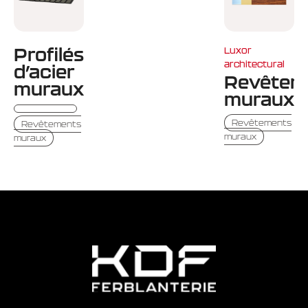
Profilés
Luxor
architectural
d’acier
Revêtem
muraux
muraux
Revêtements
Revêtements
muraux
muraux