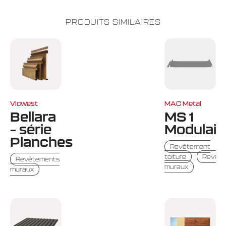
PRODUITS SIMILAIRES
Vicwest
MAC Metal
Bellara
MS 1
– série
Modulair
Planches
Revêtement
toiture
Revêt
Revêtements
muraux
muraux