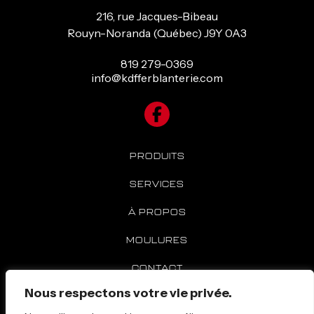
216, rue Jacques-Bibeau
Rouyn-Noranda (Québec) J9Y 0A3
819 279-0369
info@kdfferblanterie.com
PRODUITS
SERVICES
À PROPOS
MOULURES
CONTACT
Nous respectons votre vie privée.
SOUMISSION